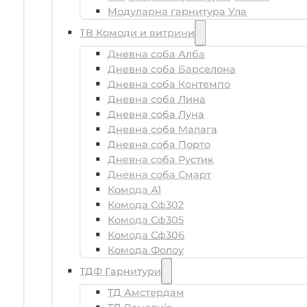
Модуларна гарнитура Ула
ТВ Комоди и витрини
Дневна соба Алба
Дневна соба Барселона
Дневна соба Контемпо
Дневна соба Лина
Дневна соба Луна
Дневна соба Малага
Дневна соба Порто
Дневна соба Рустик
Дневна соба Смарт
Комода А1
Комода Сф302
Комода Сф305
Комода Сф306
Комода Фолоу
ТДФ Гарнитури
ТД Амстердам