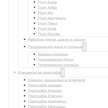
Пулт Аура
Пулт Алба
Пулт Ин
Пулт Контемпо
Пулт Лина
Пулт Мдф
Пулт Рустик
Работни плочи, цокли и лајсни
Трпезариски маси и столици
Барски столици
Трпезариски Маси
Трпезариски столици
Елементи за претсобје
Комоди, закачалки и огледала
Претсобје Џенова
Претсобје Аполон
Претсобје Елеганс
Претсобје Контемпо
Претсобје Леонидас