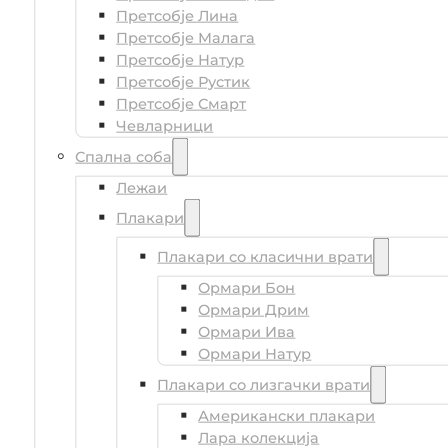
Претсобје Лина
Претсобје Малага
Претсобје Натур
Претсобје Рустик
Претсобје Смарт
Чевларници
Спална соба
Лежаи
Плакари
Плакари со класични врати
Ормари Бон
Ормари Дрим
Ормари Ива
Ормари Натур
Плакари со лизгачки врати
Американски плакари
Лара колекција