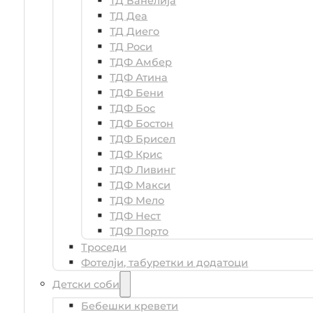
ТД Ванелија
ТД Деа
ТД Диего
ТД Роси
ТДФ Амбер
ТДФ Атина
ТДФ Бени
ТДФ Бос
ТДФ Бостон
ТДФ Брисел
ТДФ Крис
ТДФ Ливинг
ТДФ Макси
ТДФ Мело
ТДФ Нест
ТДФ Порто
Троседи
Фотелји, табуретки и додатоци
Детски соби
Бебешки кревети