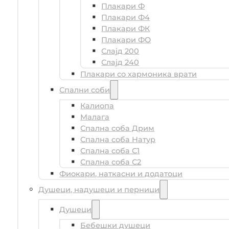
Плакари Ф
Плакари Ф4
Плакари ФК
Плакари ФО
Слајд 200
Слајд 240
Плакари со хармоника врати
Спални соби
Калиопа
Мaлага
Спална соба Дрим
Спална соба Натур
Спална соба С1
Спална соба С2
Фиокари, наткасни и додатоци
Душеци, надушеци и перници
Душеци
Бебешки душеци