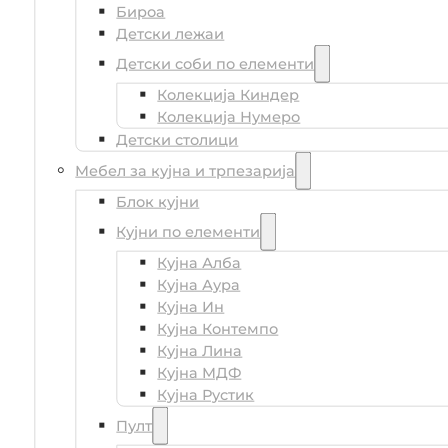
Бироа
Детски лежаи
Детски соби по елементи
Колекција Киндер
Колекција Нумеро
Детски столици
Мебел за кујна и трпезарија
Блок кујни
Кујни по елементи
Кујна Алба
Кујна Аура
Кујна Ин
Кујна Контемпо
Кујна Лина
Кујна МДФ
Кујна Рустик
Пулт