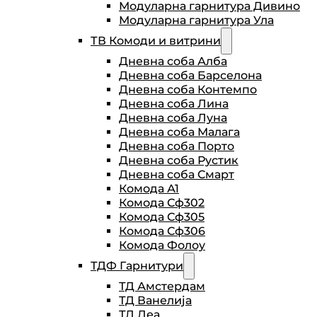
Модуларна гарнитура Дивино
Модуларна гарнитура Ула
ТВ Комоди и витрини
Дневна соба Алба
Дневна соба Барселона
Дневна соба Контемпо
Дневна соба Лина
Дневна соба Луна
Дневна соба Малага
Дневна соба Порто
Дневна соба Рустик
Дневна соба Смарт
Комода А1
Комода Сф302
Комода Сф305
Комода Сф306
Комода Фолоу
ТДФ Гарнитури
ТД Амстердам
ТД Ванелија
ТД Деа